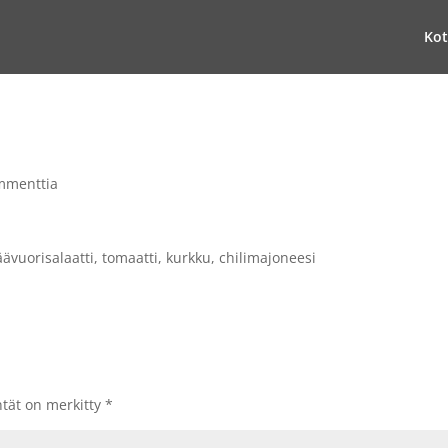
Kot
mmenttia
äävuorisalaatti, tomaatti, kurkku, chilimajoneesi
ntät on merkitty
*