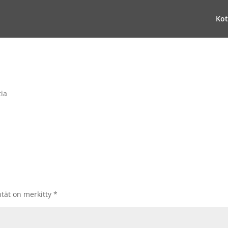
Kot
ia
ntät on merkitty
*