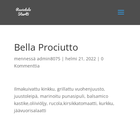
Bella Prociutto
mennessä
admin8075
|
helmi 21, 2022
|
0
Kommenttia
Ilmakuivattu kinkku, grillattu vuohenjuusto,
juustoleipä, marinoitu punasipuli, balsamico
kastike,oliiviöljy, rucola,kirsikkatomaatti, kurkku,
jäävuorisalaatti