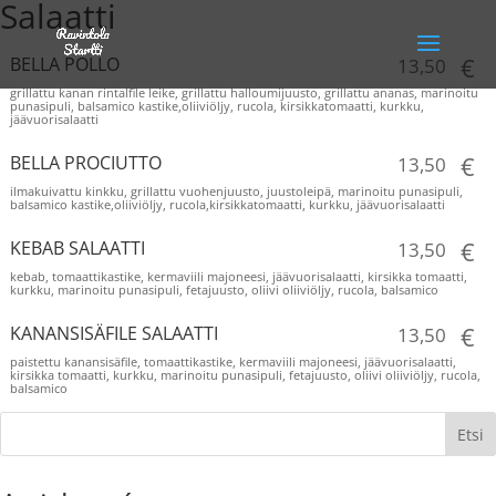
Salaatti
€
BELLA POLLO
13,50
grillattu kanan rintalfile leike, grillattu halloumijuusto, grillattu ananas, marinoitu
punasipuli, balsamico kastike,oliiviöljy, rucola, kirsikkatomaatti, kurkku,
jäävuorisalaatti
€
BELLA PROCIUTTO
13,50
ilmakuivattu kinkku, grillattu vuohenjuusto, juustoleipä, marinoitu punasipuli,
balsamico kastike,oliiviöljy, rucola,kirsikkatomaatti, kurkku, jäävuorisalaatti
€
KEBAB SALAATTI
13,50
kebab, tomaattikastike, kermaviili majoneesi, jäävuorisalaatti, kirsikka tomaatti,
kurkku, marinoitu punasipuli, fetajuusto, oliivi oliiviöljy, rucola, balsamico
€
KANANSISÄFILE SALAATTI
13,50
paistettu kanansisäfile, tomaattikastike, kermaviili majoneesi, jäävuorisalaatti,
kirsikka tomaatti, kurkku, marinoitu punasipuli, fetajuusto, oliivi oliiviöljy, rucola,
balsamico
Etsi