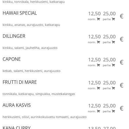
kinkku, tonnikala, herkkusieni, katkarapu
HAWAII SPECIAL
12,50
25,00
€
norm.
perhe
kinkku, ananas, aurajuusto, katkarapu
DILLINGER
12,50
25,00
€
norm.
perhe
kinkku, salami, jauheliha, aurajuusto
CAPONE
12,50
25,00
€
norm.
perhe
kebab, salami, herkkusieni, aurajuusto
FRUTTI DI MARE
12,50
25,00
€
norm.
perhe
tonnikala, katkarapu, simpukka, mustekalaregas
AURA KASVIS
12,50
25,00
€
norm.
perhe
herkkusieni, oliivi, aurinkokuivattu tomaatti, aurajuusto
KANA CURRY
13,50
27,00