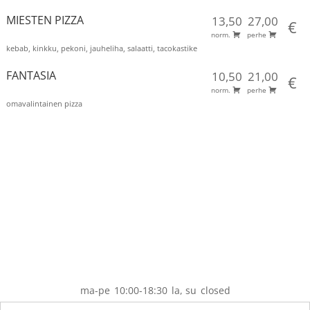
MIESTEN PIZZA
13,50
27,00
€
norm.
perhe
kebab, kinkku, pekoni, jauheliha, salaatti, tacokastike
FANTASIA
10,50
21,00
€
norm.
perhe
omavalintainen pizza
ma-pe
10:00-18:30
la, su
closed