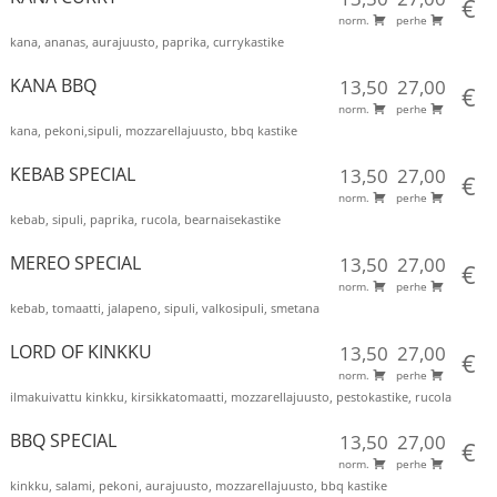
€
norm.
perhe
kana, ananas, aurajuusto, paprika, currykastike
KANA BBQ
13,50
27,00
€
norm.
perhe
kana, pekoni,sipuli, mozzarellajuusto, bbq kastike
KEBAB SPECIAL
13,50
27,00
€
norm.
perhe
kebab, sipuli, paprika, rucola, bearnaisekastike
MEREO SPECIAL
13,50
27,00
€
norm.
perhe
kebab, tomaatti, jalapeno, sipuli, valkosipuli, smetana
LORD OF KINKKU
13,50
27,00
€
norm.
perhe
ilmakuivattu kinkku, kirsikkatomaatti, mozzarellajuusto, pestokastike, rucola
BBQ SPECIAL
13,50
27,00
€
norm.
perhe
kinkku, salami, pekoni, aurajuusto, mozzarellajuusto, bbq kastike