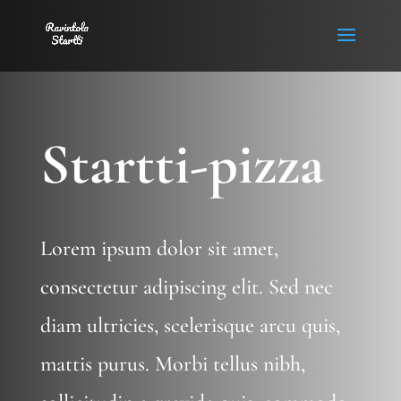
Startti-pizza
Lorem ipsum dolor sit amet,
consectetur adipiscing elit. Sed nec
diam ultricies, scelerisque arcu quis,
mattis purus. Morbi tellus nibh,